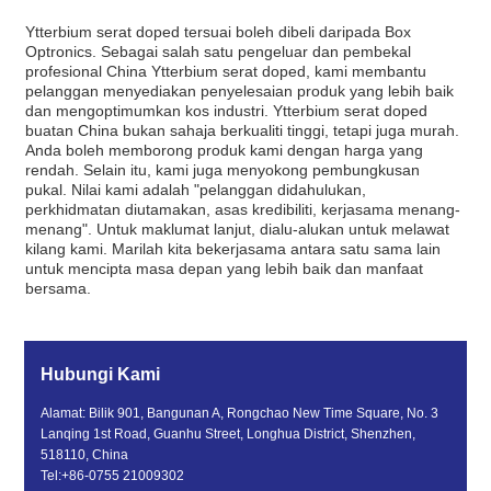
Ytterbium serat doped tersuai boleh dibeli daripada Box
Optronics. Sebagai salah satu pengeluar dan pembekal
profesional China Ytterbium serat doped, kami membantu
pelanggan menyediakan penyelesaian produk yang lebih baik
dan mengoptimumkan kos industri. Ytterbium serat doped
buatan China bukan sahaja berkualiti tinggi, tetapi juga murah.
Anda boleh memborong produk kami dengan harga yang
rendah. Selain itu, kami juga menyokong pembungkusan
pukal. Nilai kami adalah "pelanggan didahulukan,
perkhidmatan diutamakan, asas kredibiliti, kerjasama menang-
menang". Untuk maklumat lanjut, dialu-alukan untuk melawat
kilang kami. Marilah kita bekerjasama antara satu sama lain
untuk mencipta masa depan yang lebih baik dan manfaat
bersama.
Hubungi Kami
Alamat: Bilik 901, Bangunan A, Rongchao New Time Square, No. 3
Lanqing 1st Road, Guanhu Street, Longhua District, Shenzhen,
518110, China
Tel:
+86-0755 21009302