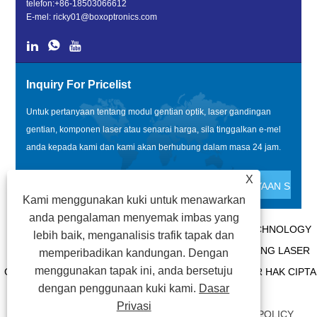
telefon:
+86-18503066612
E-mel:
ricky01@boxoptronics.com
Inquiry For Pricelist
Untuk pertanyaan tentang modul gentian optik, laser gandingan
gentian, komponen laser atau senarai harga, sila tinggalkan e-mel
anda kepada kami dan kami akan berhubung dalam masa 24 jam.
X
Kami menggunakan kuki untuk menawarkan
anda pengalaman menyemak imbas yang
HAK CIPTA @ 2020 SHENZHEN BOX OPTRONICS TECHNOLOGY
lebih baik, menganalisis trafik tapak dan
CO., LTD. - MODUL GENTIAN OPTIK CHINA, PENGILANG LASER
memperibadikan kandungan. Dengan
menggunakan tapak ini, anda bersetuju
GANDINGAN GENTIAN, PEMBEKAL KOMPONEN LASER HAK CIPTA
dengan penggunaan kuki kami.
Dasar
TERPELIHARA.
Privasi
PAUTAN
|
SITEMAP
|
RSS
|
XML
|
PRIVACY POLICY