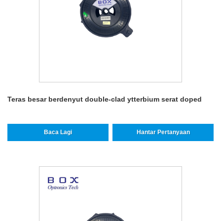
Teras besar berdenyut double-clad ytterbium serat doped
Baca Lagi
Hantar Pertanyaan