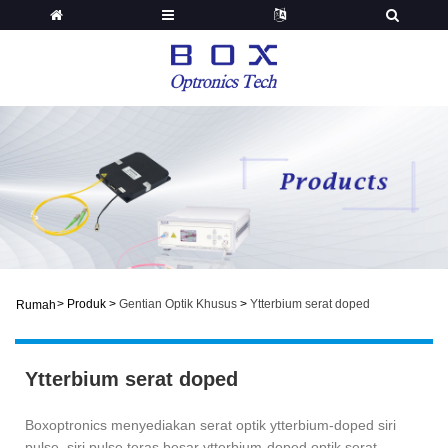
>
Produk
>
Gentian Optik Khusus
>
Ytterbium serat doped
Rumah
Ytterbium serat doped
Boxoptronics menyediakan serat optik ytterbium-doped siri
pulse, siri pulse teras besar ytterbium-doped optik serat,