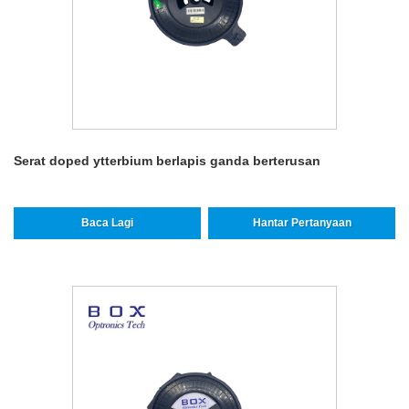
Serat doped ytterbium berlapis ganda berterusan
Baca Lagi
Hantar Pertanyaan